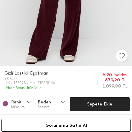
Gizli Lastikli Eşofman
%20 İndirim
+3 Renk
879,20
TL
Ü.K : 185298 / M.K. F1ES25146
1.099,00
TL
Urban Focus Ürünüdür
Renk
Beden
Sepete Ekle
Mürdüm
Seçiniz
Görünümü Satın Al