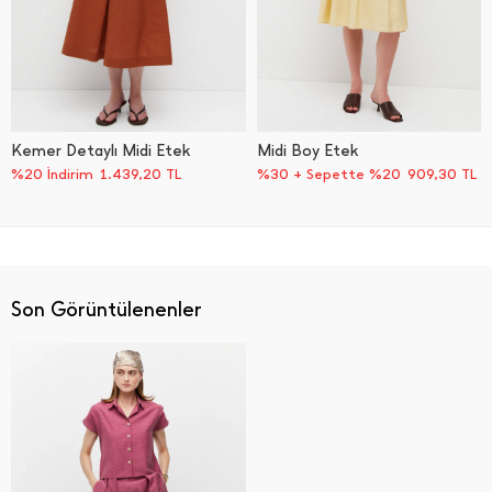
Kemer Detaylı Midi Etek
Midi Boy Etek
%20 İndirim
1.439,20
TL
%30 + Sepette %20
909,30
TL
Son Görüntülenenler