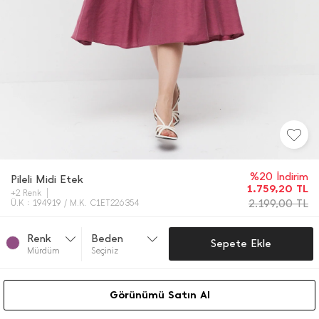
%20 İndirim
Pileli Midi Etek
1.759,20
TL
+2 Renk
2.199,00
TL
Ü.K : 194919 / M.K. C1ET226354
Renk
Beden
Sepete Ekle
Mürdüm
Seçiniz
Görünümü Satın Al