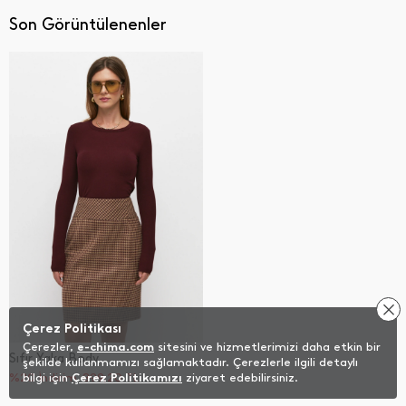
Son Görüntülenenler
Çerez Politikası
Çerezler,
e-chima.com
sitesini ve hizmetlerimizi daha etkin bir
Sıfır Yaka Body
şekilde kullanmamızı sağlamaktadır. Çerezlerle ilgili detaylı
%20 İndirim
bilgi için
Çerez Politikamızı
399,20
TL
ziyaret edebilirsiniz.