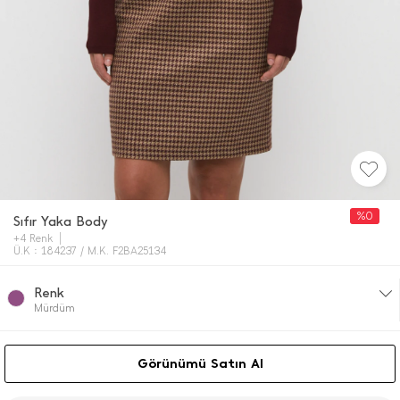
%0
Sıfır Yaka Body
+4 Renk
Ü.K : 184237 / M.K. F2BA25134
Renk
Mürdüm
Görünümü Satın Al