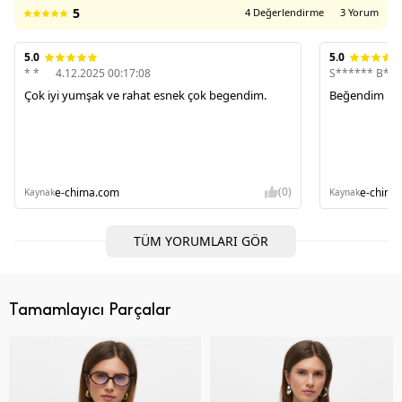
5
4 Değerlendirme
3 Yorum
5.0
5.0
* *
4.12.2025 00:17:08
S****** B**
Çok iyi yumşak ve rahat esnek çok begendim.
Beğendim
(0)
e-chima.com
e-chima
Kaynak
Kaynak
TÜM YORUMLARI GÖR
Tamamlayıcı Parçalar