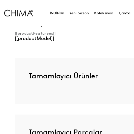
İNDİRİM
Yeni Sezon
Koleksiyon
Çanta
Ürün Detayları
[[productFeaturees]]
[[productModel]]
Tamamlayıcı Ürünler
Tamamlayıcı Parçalar