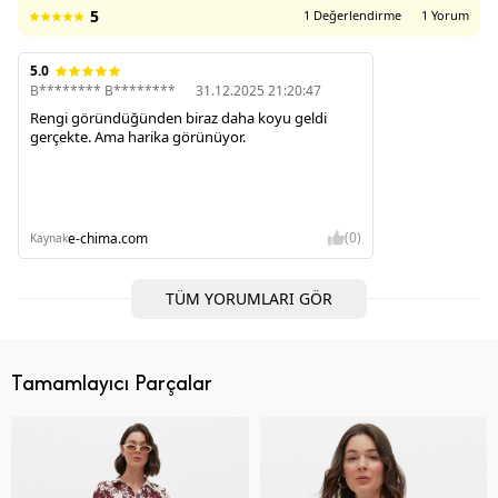
5
1 Değerlendirme
1 Yorum
5.0
B******** B********
31.12.2025 21:20:47
Rengi göründüğünden biraz daha koyu geldi
gerçekte. Ama harika görünüyor.
(0)
e-chima.com
Kaynak
TÜM YORUMLARI GÖR
Tamamlayıcı Parçalar