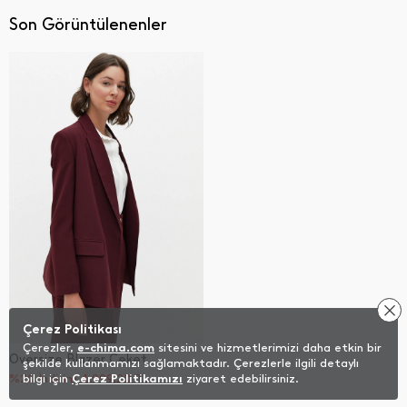
Son Görüntülenenler
Çerez Politikası
Çerezler,
e-chima.com
sitesini ve hizmetlerimizi daha etkin bir
Oversize Blazer Ceket
şekilde kullanmamızı sağlamaktadır. Çerezlerle ilgili detaylı
%20 İndirim
bilgi için
Çerez Politikamızı
1.999,20
TL
ziyaret edebilirsiniz.