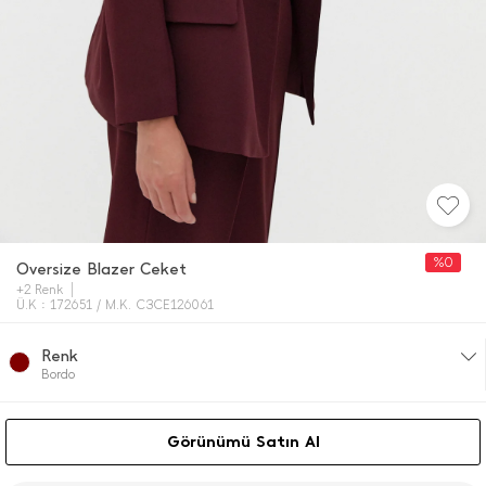
%0
Oversize Blazer Ceket
+2 Renk
Ü.K : 172651 / M.K. C3CE126061
Renk
Bordo
Görünümü Satın Al