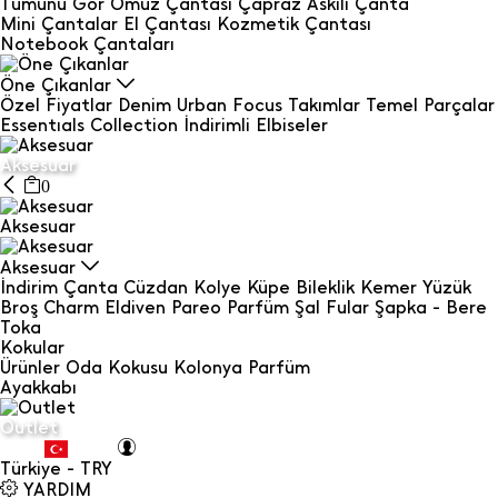
Tümünü Gör
Omuz Çantası
Çapraz Askılı Çanta
Mini Çantalar
El Çantası
Kozmetik Çantası
Notebook Çantaları
Öne Çıkanlar
Özel Fiyatlar
Denim
Urban Focus
Takımlar
Temel Parçalar
Essentıals Collection
İndirimli Elbiseler
Aksesuar
0
Aksesuar
Aksesuar
İndirim
Çanta
Cüzdan
Kolye
Küpe
Bileklik
Kemer
Yüzük
Broş
Charm
Eldiven
Pareo
Parfüm
Şal Fular
Şapka - Bere
Toka
Kokular
Ürünler
Oda Kokusu
Kolonya
Parfüm
Ayakkabı
Outlet
Türkiye - TRY
YARDIM