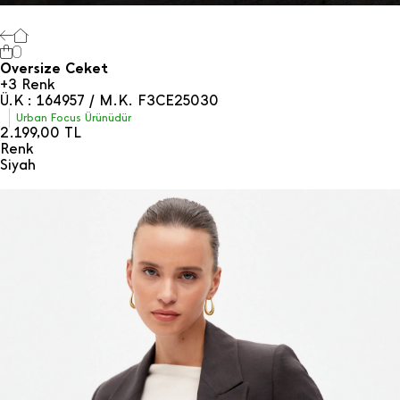
0
Oversize Ceket
+3 Renk
Ü.K : 164957 / M.K. F3CE25030
Urban Focus Ürünüdür
2.199,00
TL
Renk
Si̇yah