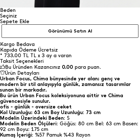
Beden
Seçiniz
Sepete Ekle
Görünümü Satın Al
Kargo Bedava
Kapıda Ödeme Ücretsiz
*
733,00
TL
TL x 3 ay a varan
Taksit Seçenekleri
Bu Üründen Kazancınız
0.00
para puan.
Ürün Detayları
Urban Focus, Chima bünyesinde yer alan; genç ve
modern bir stil anlayışıyla günlük, zamansız tasarımlar
sunan bir markadır.
Bu ürün Urban Focus koleksiyonuna aittir ve Chima
güvencesiyle sunulur.
ofis - günlük - oversize ceket
Kol Uzunluğu: 63 cm Boy Uzunluğu
:
73 cm
Modelin Üzerindeki Beden
: S
Modelin Beden Ölçüleri
: Göğüs: 80 cm Bel: 63 cm Basen:
92 cm Boyu: 175 cm
Kumaş İçeriği
: %57 Pamuk %43 Rayon