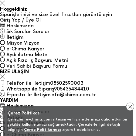
Hoşgeldiniz
Siparişlerinizi ve size özel fırsatları görüntüleyin
Giriş Yap / Üye Ol
Hakkimizda
Sık Sorulan Sorular
İletişim
Misyon Vizyon
e-Chima Kariyer
Aydınlatma Metni
Açık Rıza İş Başvuru Metni
Veri Sahibi Başvuru Formu
BİZE ULAŞIN
Telefon ile İletişim
08502590003
Whatsapp ile Sipariş
905435434410
E-posta ile İletişim
info@chima.com.tr
YARDIM
Hakkimizda
Sık Sorulan Sorular
Çerez Politikası
İletişim
Çerezler,
e-chima.com
sitesini ve hizmetlerimizi daha etkin bir
Kargom Nerede
şekilde kullanmamızı sağlamaktadır. Çerezlerle ilgili detaylı
Misyon Vizyon
bilgi için
Çerez Politikamızı
ziyaret edebilirsiniz.
e-Chima Kariyer