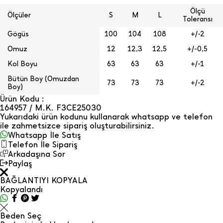
Ölçü
Ölçüler
S
M
L
Toleransı
Gögüs
100
104
108
+/-2
Omuz
12
12,3
12,5
+/-0,5
Kol Boyu
63
63
63
+/-1
Bütün Boy (Omuzdan
73
73
73
+/-2
Boy)
Ürün Kodu :
164957 / M.K. F3CE25030
Yukarıdaki ürün kodunu kullanarak whatsapp ve telefon
ile zahmetsizce sipariş oluşturabilirsiniz.
Whatsapp İle Satış
Telefon İle Sipariş
Arkadaşına Sor
Paylaş
BAĞLANTIYI KOPYALA
Kopyalandı
Beden Seç