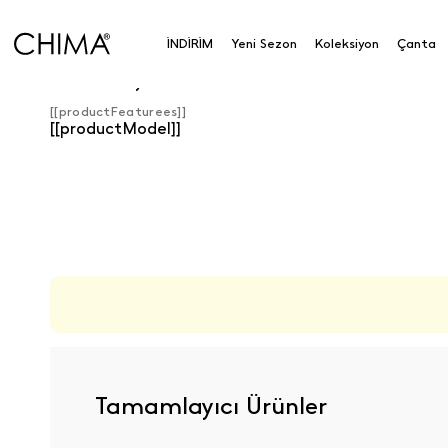
İNDİRİM
Yeni Sezon
Koleksiyon
Çanta
Ürün Detayları
[[productFeaturees]]
[[productModel]]
ÜRÜN DEĞERLENDIRMELERI
Tamamlayıcı Ürünler