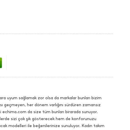
ara uyum sağlamak zor olsa da markalar bunları bizim
dası geçmeyen, her dönem varlığını sürdüren zamansız
hi echima.com da size tüm bunları birarada sunuyor.
selerde sizi çok şık gösterecek hem de konforunuzu
k modelleri ile beğenilerinize sunuluyor. Kadın takım