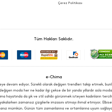
Çerez Politikası
Tüm Hakları Saklıdır.
e-Chima
ye devam ediyor. Sürekli olarak değişen trendleri takip etmek, bunl
değişen moda her ne kadar ilgi çekse de bir yanda yıllardır asla mo
ma hayatında da şık ve stil sahibi görünmek isteyen kadınların terci
yakalarken zamansız çizgilerle imzasını atmayı ihmal etmiyor. Elbi
lmanız mümkün. Günün tüm zamanlarına ve ortamlarına uyum sağlayaca