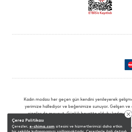
Kadın modası her geçen gün kendini yenileyerek gelişme
yerimize hallediyor ve beğenimize sunuyor. Gelişen ve 
çizgiler de mevcut. Günlük hayatta olduğu kadar çalış
Çerez Politikası
İhtiyacınız olan tüm modellerde sezonun trendlerini 
Çerezler,
e-chima.com
sitesini ve hizmetlerimizi daha etkin
sağlayacak modelleri istediğiniz renk seçenekleriyle bu
bir şekilde kullanmamızı sağlamaktadır. Çerezlerle ilgili detaylı