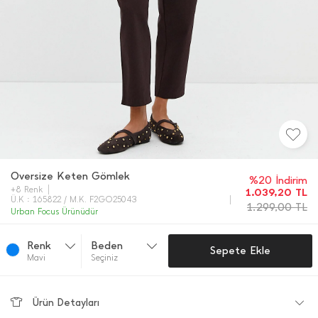
Oversize Keten Gömlek
%20 İndirim
+8 Renk
1.039,20
TL
Ü.K : 165822 / M.K. F2GO25043
1.299,00
TL
Urban Focus Ürünüdür
Renk
Beden
Sepete Ekle
Mavi̇
Seçiniz
Ürün Detayları