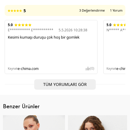
5
3 Değerlendirme
1 Yorum
5.0
5.0
E********** E**********
5.5.2026 10:28:38
N***** A***
Kesimi kumaşı duruşu çok hoş bir gomlek
(0)
e-chima.com
e-chima
Kaynak
Kaynak
TÜM YORUMLARI GÖR
Benzer Ürünler