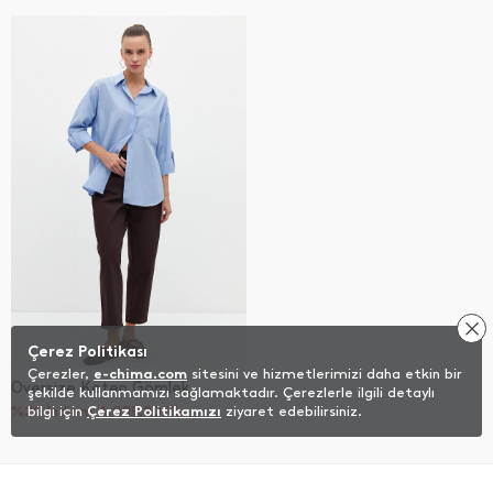
Çerez Politikası
Çerezler,
e-chima.com
sitesini ve hizmetlerimizi daha etkin bir
Oversize Keten Gömlek
şekilde kullanmamızı sağlamaktadır. Çerezlerle ilgili detaylı
%20 İndirim
bilgi için
Çerez Politikamızı
1.039,20
TL
ziyaret edebilirsiniz.