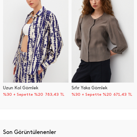
Uzun Kol Gömlek
Sıfır Yaka Gömlek
%30 + Sepette %20
783,43
TL
%30 + Sepette %20
671,43
TL
Son Görüntülenenler