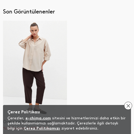
Son Görüntülenenler
Çerez Politikası
Çerezler,
e-chima.com
sitesini ve hizmetlerimizi daha etkin bir
Oversize Keten Gömlek
şekilde kullanmamızı sağlamaktadır. Çerezlerle ilgili detaylı
%20 İndirim
bilgi için
Çerez Politikamızı
1.039,20
TL
ziyaret edebilirsiniz.