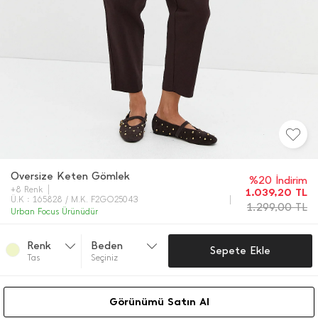
Oversize Keten Gömlek
%20 İndirim
+8 Renk
1.039,20
TL
Ü.K : 165828 / M.K. F2GO25043
1.299,00
TL
Urban Focus Ürünüdür
Renk
Beden
Sepete Ekle
Tas
Seçiniz
Görünümü Satın Al