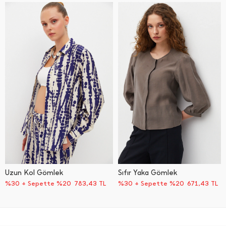
Uzun Kol Gömlek
Sıfır Yaka Gömlek
%30 + Sepette %20
783,43
TL
%30 + Sepette %20
671,43
TL