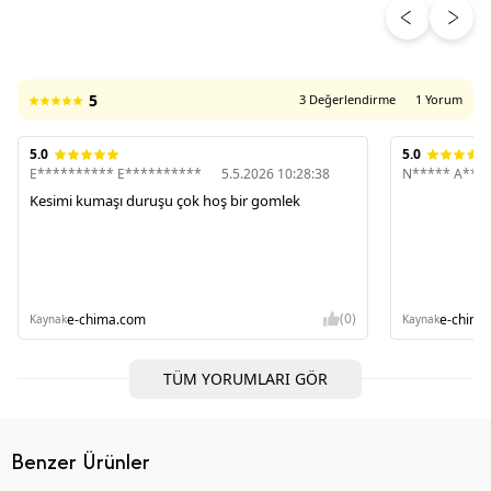
ÜRÜN DEĞERLENDIRMELERI
5
3 Değerlendirme
1 Yorum
5.0
5.0
E********** E**********
5.5.2026 10:28:38
N***** A***
Kesimi kumaşı duruşu çok hoş bir gomlek
(0)
e-chima.com
e-chima
Kaynak
Kaynak
TÜM YORUMLARI GÖR
Benzer Ürünler