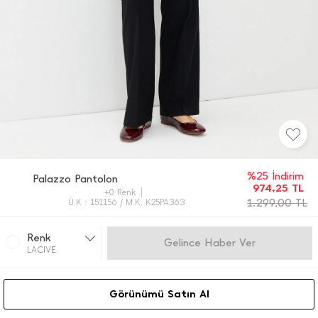
%25 İndirim
Palazzo Pantolon
974,25
TL
+0 Renk
1.299,00
TL
Ü.K : 151156 / M.K. K25PA363
Renk
Gelince Haber Ver
LACIVE.
Görünümü Satın Al