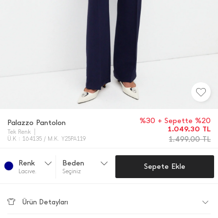
%30 + Sepette %20
Palazzo Pantolon
1.049,30
TL
Tek Renk
1.499,00
TL
Ü.K : 164135 / M.K. Y25PA119
Renk
Beden
Sepete Ekle
Lacıve.
Seçiniz
Ürün Detayları