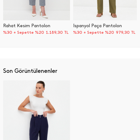
Rahat Kesim Pantolon
İ̇spanyol Paça Pantolon
%30 + Sepette %20
1.189,30
TL
%30 + Sepette %20
979,30
TL
Son Görüntülenenler