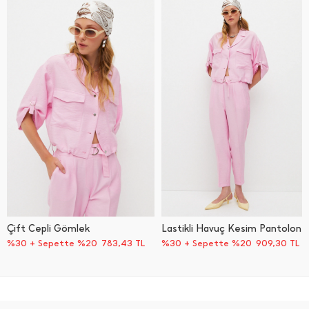
Çift Cepli Gömlek
Lastikli Havuç Kesim Pantolon
%30 + Sepette %20
783,43
TL
%30 + Sepette %20
909,30
TL