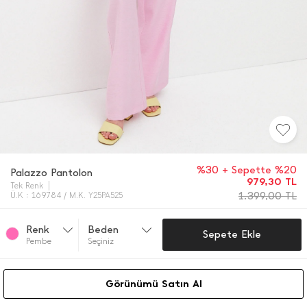
%30 + Sepette %20
Palazzo Pantolon
979,30
TL
Tek Renk
1.399,00
TL
Ü.K : 169784 / M.K. Y25PA525
Renk
Beden
Sepete Ekle
Pembe
Seçiniz
Görünümü Satın Al