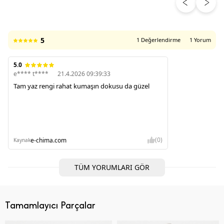
ÜRÜN DEĞERLENDIRMELERI
5
1 Değerlendirme
1 Yorum
5.0
e**** t****
21.4.2026 09:39:33
Tam yaz rengi rahat kumaşın dokusu da güzel
(0)
e-chima.com
Kaynak
TÜM YORUMLARI GÖR
Tamamlayıcı Parçalar