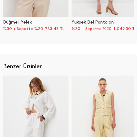
Düğmeli Yelek
Yüksek Bel Pantolon
%30 + Sepette %20
783,43
TL
%30 + Sepette %20
1.049,30
TL
Benzer Ürünler