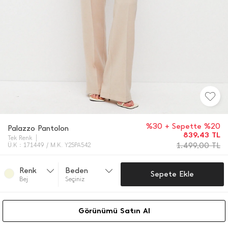
%30 + Sepette %20
Palazzo Pantolon
839,43
TL
Tek Renk
1.499,00
TL
Ü.K : 171449 / M.K. Y25PA542
Renk
Beden
Sepete Ekle
Bej
Seçiniz
Görünümü Satın Al