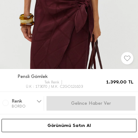
Pensli Gömlek
1.399,00
TL
Tek Renk
Ü.K : 173070 / M.K. C2GO126103
Renk
Gelince Haber Ver
BORDO
Görünümü Satın Al