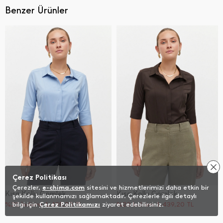
Benzer Ürünler
Çerez Politikası
Çerezler,
e-chima.com
sitesini ve hizmetlerimizi daha etkin bir
Kısa Kollu Gömlek
Kısa Kollu Gömlek
şekilde kullanmamızı sağlamaktadır. Çerezlerle ilgili detaylı
%20 İndirim
bilgi için
Çerez Politikamızı
1.439,20
TL
ziyaret edebilirsiniz.
%20 İndirim
1.439,20
TL