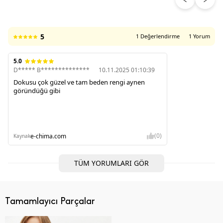
5
1 Değerlendirme
1 Yorum
5.0
D***** B**************
10.11.2025 01:10:39
Dokusu çok güzel ve tam beden rengi aynen
göründüğü gibi
(0)
e-chima.com
Kaynak
TÜM YORUMLARI GÖR
Tamamlayıcı Parçalar