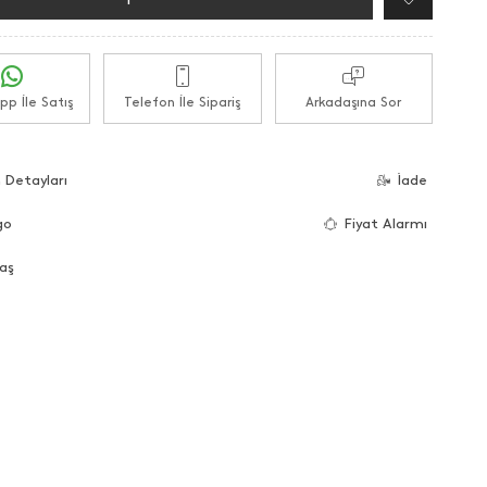
p İle Satış
Telefon İle Sipariş
Arkadaşına Sor
 Detayları
İade
go
Fiyat Alarmı
aş