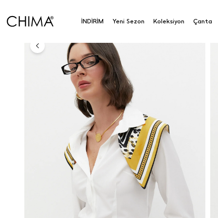
Anasayfa
Koleksiyon
Üst Giyim
Gömlek
Pens
İNDİRİM
Yeni Sezon
Koleksiyon
Çanta