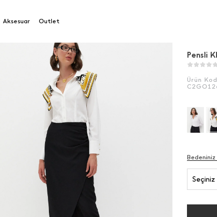
li Klasik Uzun Gömlek
Aksesuar
Outlet
Pensli 
Ürün Ko
C2GO12
Bedeniniz
Seçiniz