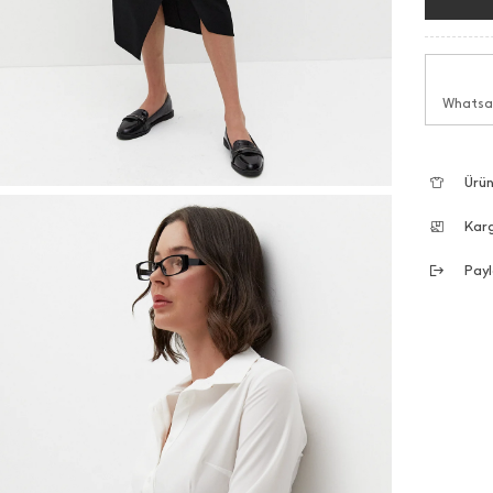
Whatsap
Ürün
Kar
Payl