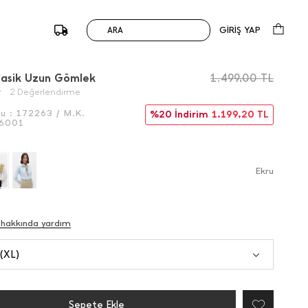
GİRİŞ YAP
ARA
/
Önceki
Sonraki
Klasik Uzun Gömlek
1.499,00
TL
2 Değerlendirme
du :
172263 / M.K.
%20 İndirim
1.199,20
TL
6001
Ekru
 hakkında yardım
 (XL)
Sepete Ekle