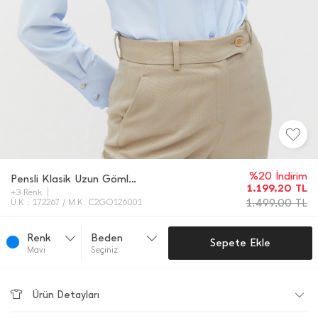
%20 İndirim
Pensli Klasik Uzun Gömlek
1.199,20
TL
+3 Renk
1.499,00
TL
Ü.K : 172267 / M.K. C2GO126001
Renk
Beden
Sepete Ekle
Mavi̇
Seçiniz
Ürün Detayları