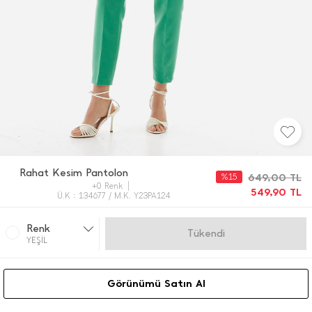
Rahat Kesim Pantolon
%15
649,00
TL
+0 Renk
549,90
TL
Ü.K : 134677 / M.K. Y23PA124
Renk
Gelince Haber Ver
YEŞİL
Görünümü Satın Al