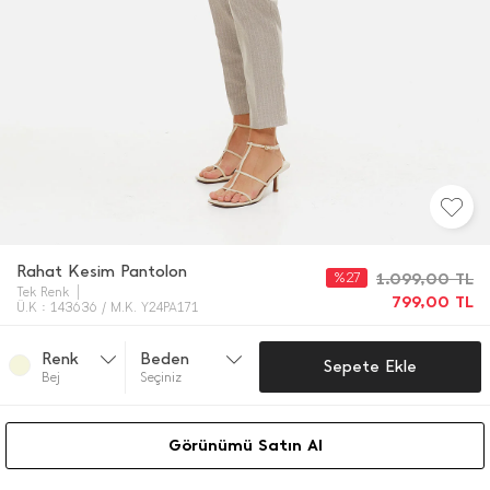
Rahat Kesim Pantolon
%27
1.099,00
TL
Tek Renk
799,00
TL
Ü.K : 143636 / M.K. Y24PA171
Renk
Beden
Sepete Ekle
Bej
Seçiniz
Görünümü Satın Al