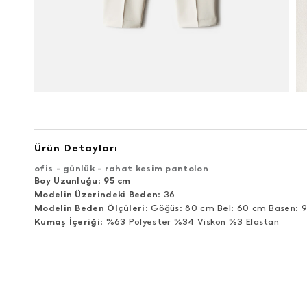
Ürün Detayları
ofis - günlük - rahat kesim pantolon
Boy Uzunluğu
:
95 cm
Modelin Üzerindeki Beden
: 36
Modelin Beden Ölçüleri
: Göğüs: 80 cm Bel: 60 cm Basen: 
Kumaş İçeriği
: %63 Polyester %34 Viskon %3 Elastan
ÜRÜN DEĞERLENDIRMELERI