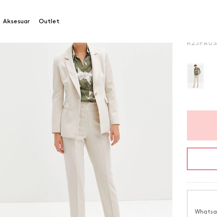
Rahat K
Aksesuar
Outlet
Ürün Ko
K25PA0
Whatsap