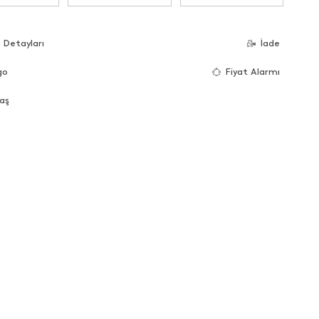
 Detayları
İade
go
Fiyat Alarmı
aş