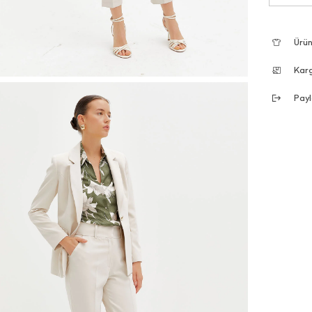
Ürün
Kar
Payl