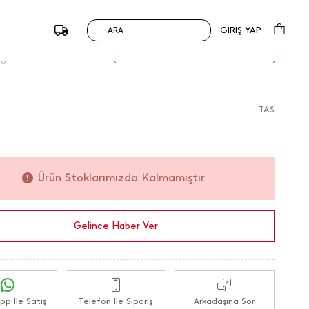
esim Pantolon
1.099,00
TL
0 Değerlendirme
GİRİŞ YAP
ARA
du :
147971 / M.K.
Sepette %25 İndirim
824,25
TL
38
TAS
Ürün Stoklarımızda Kalmamıştır
Gelince Haber Ver
p İle Satış
Telefon İle Sipariş
Arkadaşına Sor