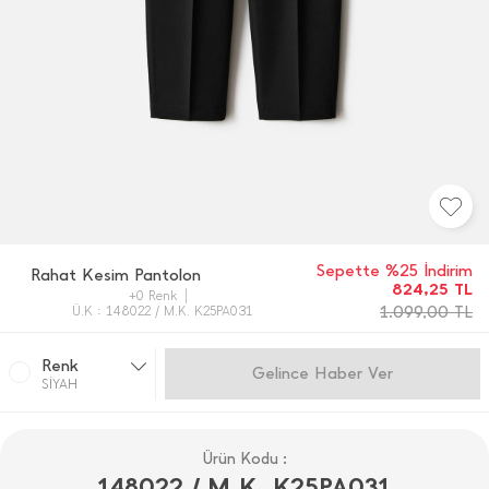
Sepette %25 İndirim
Rahat Kesim Pantolon
824,25
TL
+0 Renk
1.099,00
TL
Ü.K : 148022 / M.K. K25PA031
Renk
Gelince Haber Ver
SİYAH
Ürün Kodu :
148022 / M.K. K25PA031