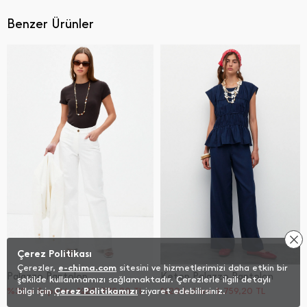
Benzer Ürünler
Çerez Politikası
Çerezler,
e-chima.com
sitesini ve hizmetlerimizi daha etkin bir
Palazzo Pantolon
Keten Palazzo Pantolon
şekilde kullanmamızı sağlamaktadır. Çerezlerle ilgili detaylı
%30 + Sepette %20
bilgi için
Çerez Politikamızı
979,30
TL
ziyaret edebilirsiniz.
%20 İndirim
1.759,20
TL