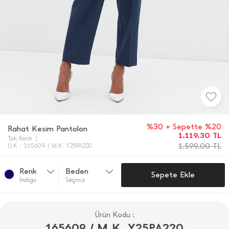
%30 + Sepette %20
Rahat Kesim Pantolon
1.119,30
TL
Tek Renk
1.599,00
TL
Ü.K : 165609 / M.K. Y25PA220
Renk
Beden
Sepete Ekle
İ̇ndi̇go
Seçiniz
Ürün Kodu :
165609 / M.K. Y25PA220