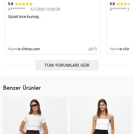
5.0
5.0
A*******
5.7.2025 13:30:28
B******* D*
Güzel ince kumaş
(0)
e-chima.com
e-chima
Kaynak
Kaynak
TÜM YORUMLARI GÖR
Benzer Ürünler