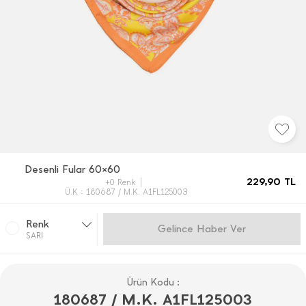
Desenli Fular 60×60
229,90
TL
+0 Renk
Ü.K : 180687 / M.K. A1FL125003
Renk
Gelince Haber Ver
SARI
Ürün Kodu :
180687 / M.K. A1FL125003