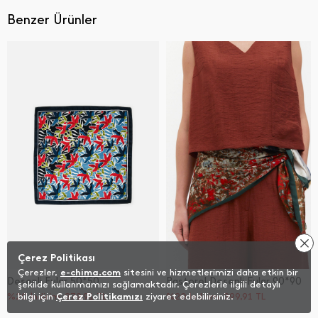
Benzer Ürünler
Çerez Politikası
Çerezler,
e-chima.com
sitesini ve hizmetlerimizi daha etkin bir
Desenli Fular 50*50
Pastorel Desenli Fular 90*90
şekilde kullanmamızı sağlamaktadır. Çerezlerle ilgili detaylı
%20 İndirim
bilgi için
Çerez Politikamızı
279,91
TL
ziyaret edebilirsiniz.
%20 İndirim
399,91
TL