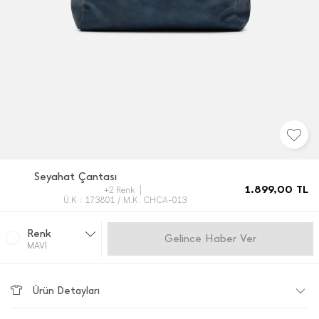
Seyahat Çantası
1.899,00
TL
+2 Renk
Ü.K : 173801 / M.K. CHCA-013
Renk
Gelince Haber Ver
MAVİ
Ürün Detayları