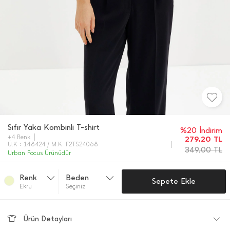
Sıfır Yaka Kombinli T-shirt
%20 İndirim
+4 Renk
279,20
TL
Ü.K : 148424 / M.K. F2TS24068
349,00
TL
Urban Focus Ürünüdür
Renk
Beden
Sepete Ekle
Ekru
Seçiniz
Ürün Detayları