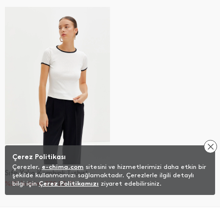
Çerez Politikası
Çerezler,
e-chima.com
sitesini ve hizmetlerimizi daha etkin bir
Sıfır Yaka Kombinli T-shirt
şekilde kullanmamızı sağlamaktadır. Çerezlerle ilgili detaylı
%20 İndirim
bilgi için
Çerez Politikamızı
279,20
TL
ziyaret edebilirsiniz.