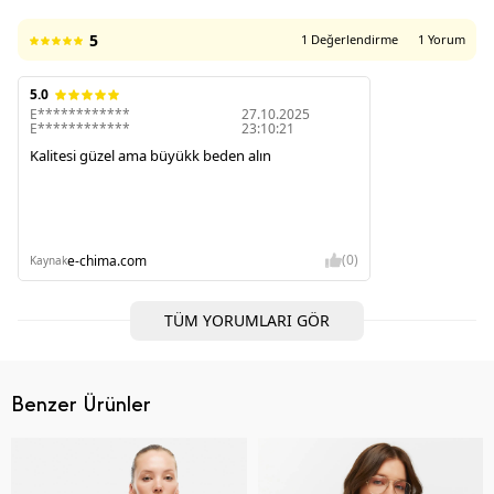
5
1 Değerlendirme
1 Yorum
5.0
E************
27.10.2025
E************
23:10:21
Kalitesi güzel ama büyükk beden alın
(0)
e-chima.com
Kaynak
TÜM YORUMLARI GÖR
Benzer Ürünler