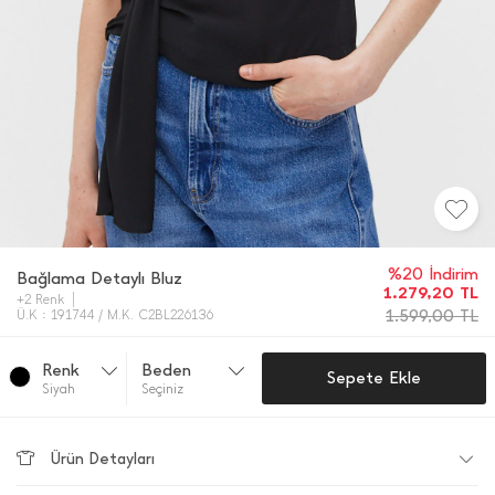
%20 İndirim
Bağlama Detaylı Bluz
1.279,20
TL
+2 Renk
1.599,00
TL
Ü.K : 191744 / M.K. C2BL226136
Renk
Beden
Sepete Ekle
Si̇yah
Seçiniz
Ürün Detayları