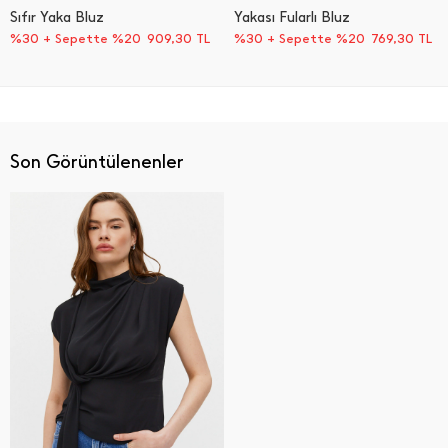
Sıfır Yaka Bluz
Yakası Fularlı Bluz
%30 + Sepette %20
909,30
TL
%30 + Sepette %20
769,30
TL
Son Görüntülenenler