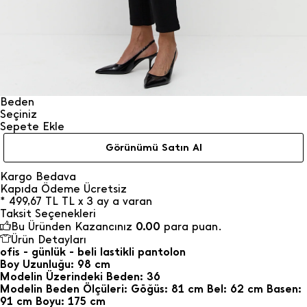
Beden
Seçiniz
Sepete Ekle
Görünümü Satın Al
Kargo Bedava
Kapıda Ödeme Ücretsiz
*
499,67
TL
TL x 3 ay a varan
Taksit Seçenekleri
Bu Üründen Kazancınız
0.00
para puan.
Ürün Detayları
ofis - günlük - beli lastikli pantolon
Boy Uzunluğu: 98 cm
Modelin Üzerindeki Beden: 36
Modelin Beden Ölçüleri: Göğüs: 81 cm Bel: 62 cm Basen:
91 cm Boyu: 175 cm