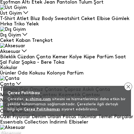
Eşofman Altı
Etek
Jean
Pantolon
Tulum
Şort
Üst Giyim
T-Shirt
Atlet
Bluz
Body
Sweatshirt
Ceket
Elbise
Gömlek
Hırka
Triko
Yelek
Dış Giyim
Ceket
Kaban
Trençkot
Aksesuar
Bileklik
Cüzdan
Çanta
Kemer
Kolye
Küpe
Parfüm
Saat
Şal Fular
Şapka - Bere
Toka
Kokular
Ürünler
Oda Kokusu
Kolonya
Parfüm
Çanta
Tümünü Gör
Omuz Çantası
Çapraz Askılı Çanta
Çerez Politikası
Mini Çantalar
El Çantası
Kozmetik Çantası
Çerezler,
e-chima.com
sitesini ve hizmetlerimizi daha etkin bir
Notebook Çantaları
şekilde kullanmamızı sağlamaktadır. Çerezlerle ilgili detaylı
bilgi için
Çerez Politikamızı
ziyaret edebilirsiniz.
Öne Çıkanlar
Özel Fiyatlar
Denim
Urban Focus
Takımlar
Temel Parçalar
Essentıals Collection
İndirimli Elbiseler
Aksesuar