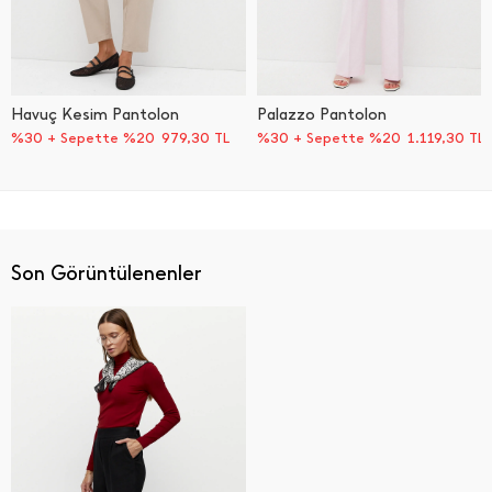
Havuç Kesim Pantolon
Palazzo Pantolon
%30 + Sepette %20
979,30
TL
%30 + Sepette %20
1.119,30
TL
Son Görüntülenenler