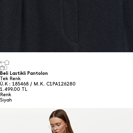
0
Beli Lastikli Pantolon
Tek Renk
Ü.K : 185468 / M.K. C1PA126280
1.499,00
TL
Renk
Si̇yah