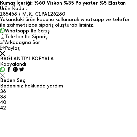
Kumaş İçeriği: %60 Viskon %35 Polyester %5 Elastan
Ürün Kodu :
185468 / M.K. C1PA126280
Yukarıdaki ürün kodunu kullanarak whatsapp ve telefon
ile zahmetsizce sipariş oluşturabilirsiniz.
Whatsapp İle Satış
Telefon İle Sipariş
Arkadaşına Sor
Paylaş
BAĞLANTIYI KOPYALA
Kopyalandı
Beden Seç
Bedeniniz hakkında yardım
36
38
40
42
ÜRÜN DEĞERLENDIRMELERI