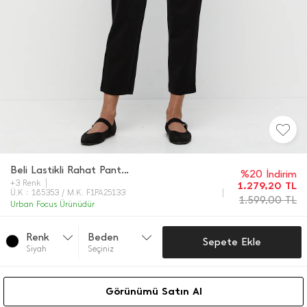
Beli Lastikli Rahat Pantolon
%20 İndirim
+3 Renk
1.279,20
TL
Ü.K : 185353 / M.K. F1PA25133
1.599,00
TL
Urban Focus Ürünüdür
Renk
Beden
Sepete Ekle
Si̇yah
Seçiniz
Görünümü Satın Al