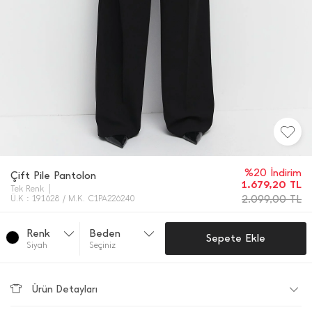
%20 İndirim
Çift Pile Pantolon
1.679,20
TL
Tek Renk
2.099,00
TL
Ü.K : 191628 / M.K. C1PA226240
Renk
Beden
Sepete Ekle
Si̇yah
Seçiniz
Ürün Detayları