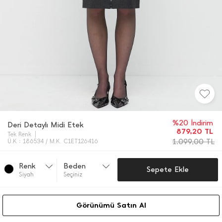
%20 İndirim
Deri Detaylı Midi Etek
879,20
TL
Tek Renk
1.099,00
TL
Ü.K : 186534 / M.K. C1ET126416
Renk
Beden
Sepete Ekle
Si̇yah
Seçiniz
Görünümü Satın Al