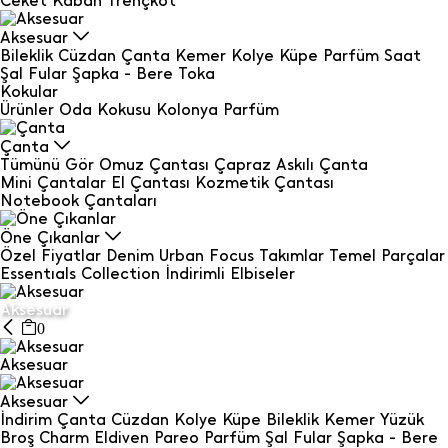
Ceket
Kaban
Trençkot
Aksesuar
Bileklik
Cüzdan
Çanta
Kemer
Kolye
Küpe
Parfüm
Saat
Şal Fular
Şapka - Bere
Toka
Kokular
Ürünler
Oda Kokusu
Kolonya
Parfüm
Çanta
Tümünü Gör
Omuz Çantası
Çapraz Askılı Çanta
Mini Çantalar
El Çantası
Kozmetik Çantası
Notebook Çantaları
Öne Çıkanlar
Özel Fiyatlar
Denim
Urban Focus
Takımlar
Temel Parçalar
Essentıals Collection
İndirimli Elbiseler
Aksesuar
0
Aksesuar
Aksesuar
İndirim
Çanta
Cüzdan
Kolye
Küpe
Bileklik
Kemer
Yüzük
Broş
Charm
Eldiven
Pareo
Parfüm
Şal Fular
Şapka - Bere