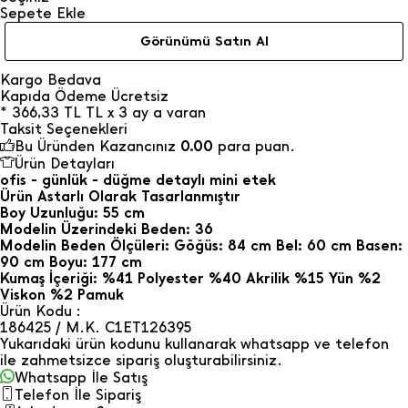
Sepete Ekle
Görünümü Satın Al
Kargo Bedava
Kapıda Ödeme Ücretsiz
*
366,33
TL
TL x 3 ay a varan
Taksit Seçenekleri
Bu Üründen Kazancınız
0.00
para puan.
Ürün Detayları
ofis - günlük - düğme detaylı mini etek
Ürün Astarlı Olarak Tasarlanmıştır
Boy Uzunluğu: 55 cm
Modelin Üzerindeki Beden: 36
Modelin Beden Ölçüleri: Göğüs: 84 cm Bel: 60 cm Basen:
90 cm Boyu: 177 cm
Kumaş İçeriği: %41 Polyester %40 Akrilik %15 Yün %2
Viskon %2 Pamuk
Ürün Kodu :
186425 / M.K. C1ET126395
Yukarıdaki ürün kodunu kullanarak whatsapp ve telefon
ile zahmetsizce sipariş oluşturabilirsiniz.
Whatsapp İle Satış
Telefon İle Sipariş