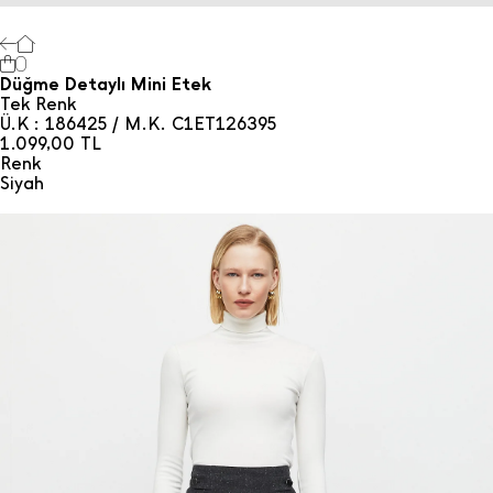
0
Düğme Detaylı Mini Etek
Tek Renk
Ü.K : 186425 / M.K. C1ET126395
1.099,00
TL
Renk
Si̇yah