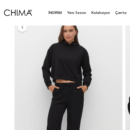
Kapüşonlu Sweatshirt
İNDİRİM
Yeni Sezon
Koleksiyon
Çanta