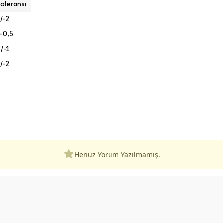
oleransı
/-2
-0,5
/-1
/-2
Henüz Yorum Yazılmamış.