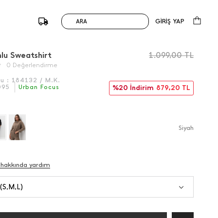
GİRİŞ YAP
ARA
/
Önceki
Sonraki
lu Sweatshirt
1.099,00
TL
0 Değerlendirme
du :
184132 / M.K.
095
Urban Focus
%20 İndirim
879,20
TL
Si̇yah
 hakkında yardım
 (S,M,L)