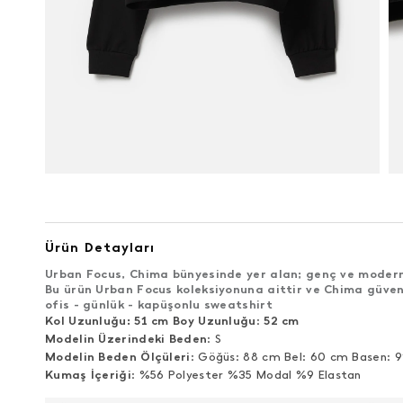
Ürün Detayları
Urban Focus, Chima bünyesinde yer alan; genç ve modern 
Bu ürün Urban Focus koleksiyonuna aittir ve Chima güven
ofis - günlük - kapüşonlu sweatshirt
Kol Uzunluğu: 51 cm Boy Uzunluğu
:
52 cm
Modelin Üzerindeki Beden
: S
Modelin Beden Ölçüleri
: Göğüs: 88 cm Bel: 60 cm Basen: 
Kumaş İçeriği
: %56 Polyester %35 Modal %9 Elastan