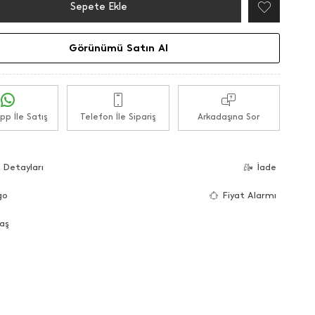
Sepete Ekle
Görünümü Satın Al
p İle Satış
Telefon İle Sipariş
Arkadaşına Sor
 Detayları
İade
go
Fiyat Alarmı
aş