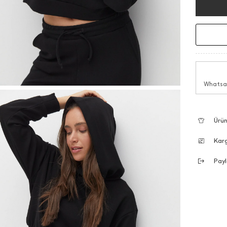
Whatsap
Ürün
Kar
Payl