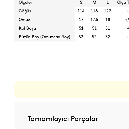
Ölçüler
S
M
L
Ölçü T
Göğüs
114
118
122
+
Omuz
17
17,5
18
+/
Kol Boyu
51
51
51
+
Bütün Boy (Omuzdan Boy)
52
52
52
+
ÜRÜN DEĞERLENDIRMELERI
Tamamlayıcı Parçalar