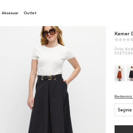
etaylı Midi Etek
Aksesuar
Outlet
Kemer D
Ürün Ko
C1ET226
Bedeniniz
Seçiniz