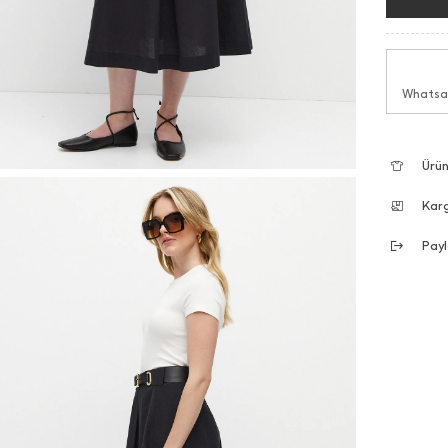
Whatsap
Ürün
Kar
Payl