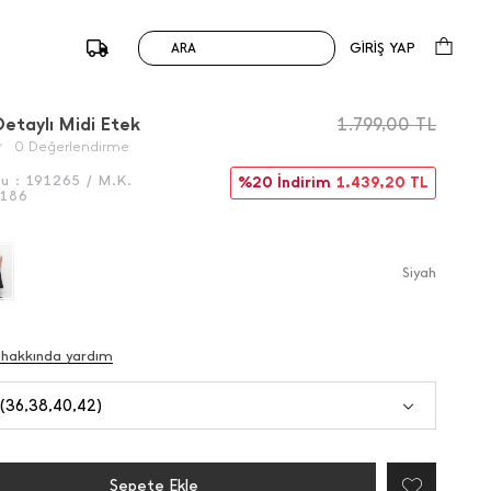
GİRİŞ YAP
ARA
/
Önceki
Sonraki
etaylı Midi Etek
1.799,00
TL
0 Değerlendirme
du :
191265 / M.K.
%20 İndirim
1.439,20
TL
186
Si̇yah
 hakkında yardım
 (36,38,40,42)
Sepete Ekle