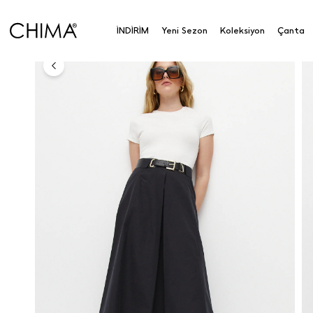
Anasayfa
Koleksiyon
Alt Giyim
Etek
Kemer D
İNDİRİM
Yeni Sezon
Koleksiyon
Çanta