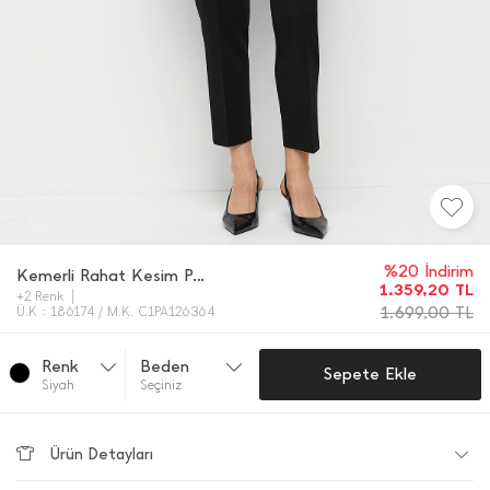
%20 İndirim
Kemerli Rahat Kesim Pantolon
1.359,20
TL
+2 Renk
1.699,00
TL
Ü.K : 186174 / M.K. C1PA126364
Renk
Beden
Sepete Ekle
Si̇yah
Seçiniz
Ürün Detayları