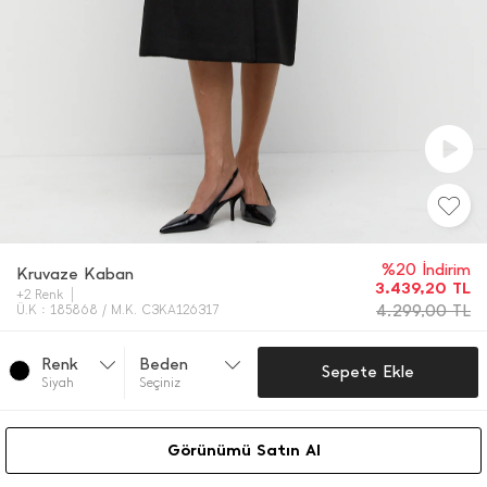
%20 İndirim
Kruvaze Kaban
3.439,20
TL
+2 Renk
4.299,00
TL
Ü.K : 185868 / M.K. C3KA126317
Renk
Beden
Sepete Ekle
Si̇yah
Seçiniz
Görünümü Satın Al