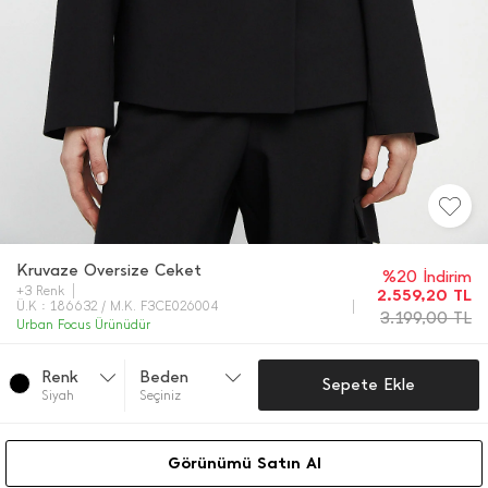
Kruvaze Oversize Ceket
%20 İndirim
+3 Renk
2.559,20
TL
Ü.K : 186632 / M.K. F3CE026004
3.199,00
TL
Urban Focus Ürünüdür
Renk
Beden
Sepete Ekle
Si̇yah
Seçiniz
Görünümü Satın Al