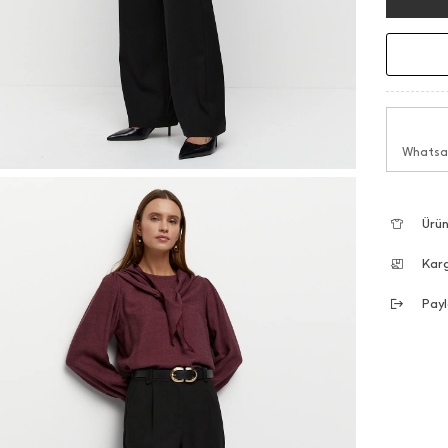
Whatsap
Ürün
Kar
Payl