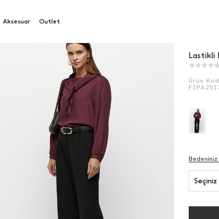
tikli Palazzo Pantolon
Aksesuar
Outlet
Lastikl
Ürün Ko
F1PA251
Bedeniniz
Seçiniz