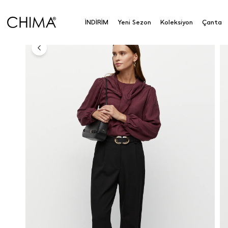
Anasayfa
Koleksiyon
Alt Giyim
Pantolon
Las
İNDİRİM
Yeni Sezon
Koleksiyon
Çanta