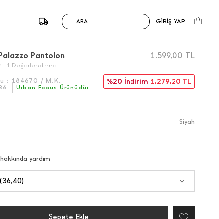
GİRİŞ YAP
ARA
/
Önceki
Sonraki
i Palazzo Pantolon
1.599,00
TL
1 Değerlendirme
du :
184670 / M.K.
%20 İndirim
1.279,20
TL
36
Urban Focus Ürünüdür
Si̇yah
 hakkında yardım
 (36,40)
Sepete Ekle