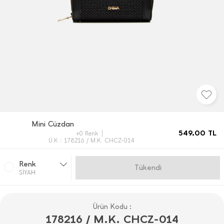
Mini Cüzdan
549,00
TL
+0 Renk
Ü.K : 178216 / M.K. CHCZ-014
Renk
Gelince Haber Ver
SİYAH
Ürün Kodu :
178216 / M.K. CHCZ-014