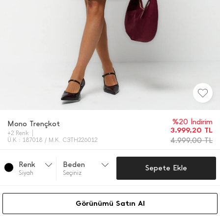
%20 İndirim
Mono Trençkot
3.999,20
TL
+2 Renk
4.999,00
TL
Ü.K : 187018 / M.K. C3TH226012
Renk
Beden
Sepete Ekle
Si̇yah
Seçiniz
Görünümü Satın Al