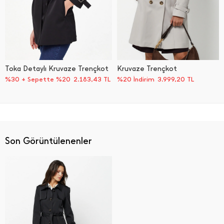
Toka Detaylı Kruvaze Trençkot
Kruvaze Trençkot
%30 + Sepette %20
2.183,43
TL
%20 İndirim
3.999,20
TL
Son Görüntülenenler