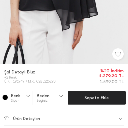
%20 İndirim
Şal Detaylı Bluz
1.279,20
TL
+2 Renk
1.599,00
TL
Ü.K : 191949 / M.K. C2BL226290
Renk
Beden
Sepete Ekle
Si̇yah
Seçiniz
Ürün Detayları