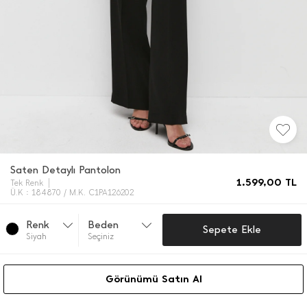
Saten Detaylı Pantolon
1.599,00
TL
Tek Renk
Ü.K : 184870 / M.K. C1PA126202
Renk
Beden
Sepete Ekle
Si̇yah
Seçiniz
Görünümü Satın Al