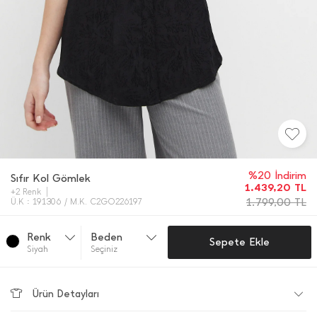
%20 İndirim
Sıfır Kol Gömlek
1.439,20
TL
+2 Renk
1.799,00
TL
Ü.K : 191306 / M.K. C2GO226197
Renk
Beden
Sepete Ekle
Si̇yah
Seçiniz
Ürün Detayları