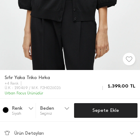
Sıfır Yaka Triko Hırka
+4 Renk
1.399,00
TL
Ü.K : 190469 / M.K. F2HI026026
Urban Focus Ürünüdür
Renk
Beden
Sepete Ekle
Si̇yah
Seçiniz
Ürün Detayları