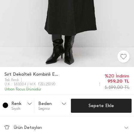
Sırt Dekolteli Kombinli Elbise
%20 İndirim
Tek Renk
959,20
TL
Ü.K : 181004 / M.K. F2EL25090
1.199,00
TL
Urban Focus Ürünüdür
Renk
Beden
Sepete Ekle
Si̇yah
Seçiniz
Ürün Detayları