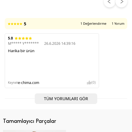
ÜRÜN DEĞERLENDIRMELERI
5
1 Değerlendirme
1 Yorum
5.0
M***** Y*******
26.6.2026 14:39:16
Harika bir ürün
(0)
e-chima.com
Kaynak
TÜM YORUMLARI GÖR
Tamamlayıcı Parçalar