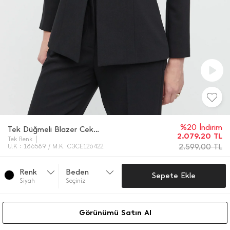
%20 İndirim
Tek Düğmeli Blazer Ceket
2.079,20
TL
Tek Renk
2.599,00
TL
Ü.K : 186589 / M.K. C3CE126422
Renk
Beden
Sepete Ekle
Si̇yah
Seçiniz
Görünümü Satın Al