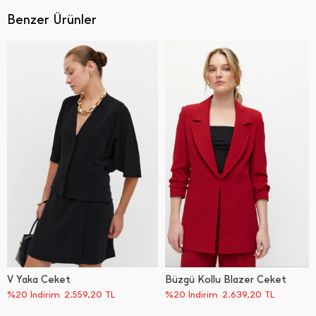
Benzer Ürünler
V Yaka Ceket
Büzgü Kollu Blazer Ceket
%20 İndirim
2.559,20
TL
%20 İndirim
2.639,20
TL