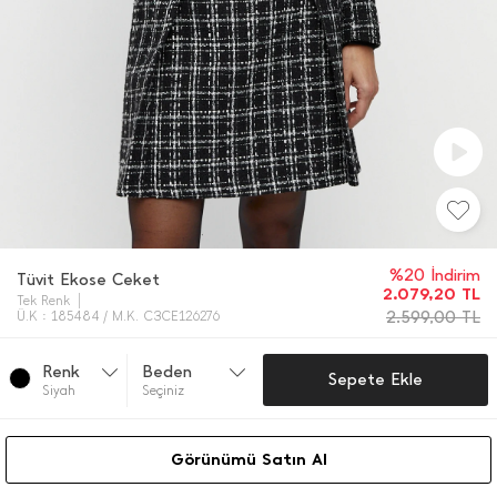
%20 İndirim
Tüvit Ekose Ceket
2.079,20
TL
Tek Renk
2.599,00
TL
Ü.K : 185484 / M.K. C3CE126276
Renk
Beden
Sepete Ekle
Si̇yah
Seçiniz
Görünümü Satın Al