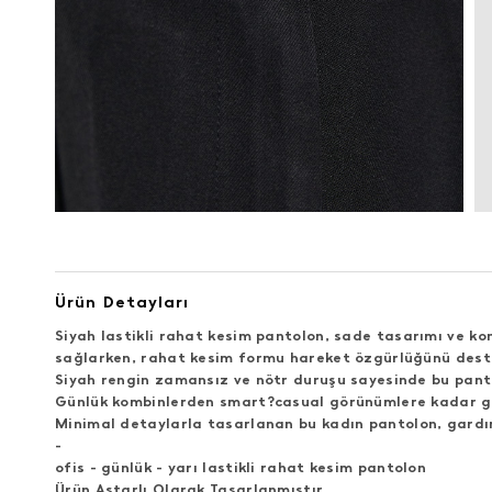
Ürün Detayları
Siyah lastikli rahat kesim pantolon
, sade tasarımı ve kon
sağlarken, rahat kesim formu hareket özgürlüğünü deste
Siyah rengin zamansız ve nötr duruşu sayesinde bu panto
Günlük kombinlerden smart?casual görünümlere kadar geni
Minimal detaylarla tasarlanan bu
kadın pantolon
, gard
-
ofis - günlük - yarı lastikli rahat kesim pantolon
Ürün Astarlı Olarak Tasarlanmıştır