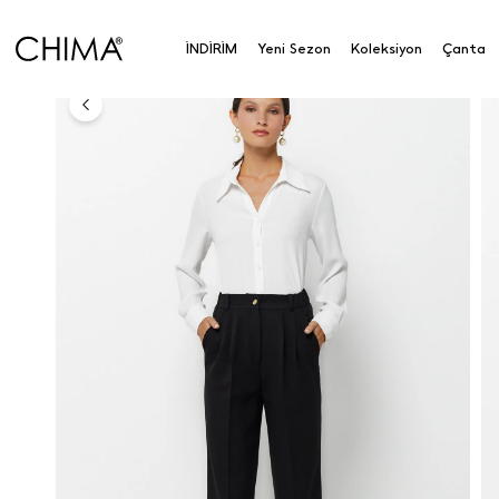
Anasayfa
Koleksiyon
Alt Giyim
Pantolon
Yan
İNDİRİM
Yeni Sezon
Koleksiyon
Çanta