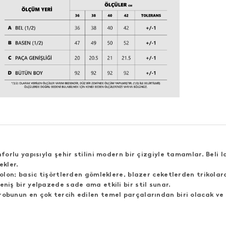
forlu yapısıyla şehir stilini modern bir çizgiyle tamamlar. Beli 
kler.
lon; basic tişörtlerden gömleklere, blazer ceketlerden trikolara
ş bir yelpazede sade ama etkili bir stil sunar.
ırobunun en çok tercih edilen temel parçalarından biri olacak v