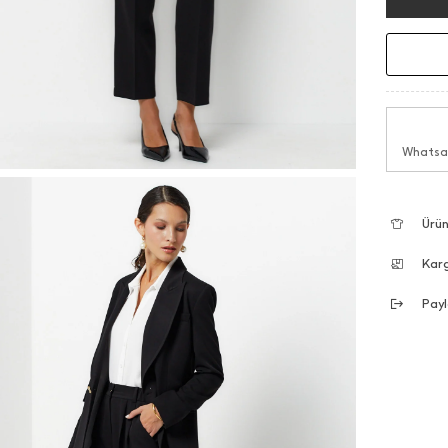
Whatsap
Ürün
Kar
Payl