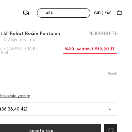
GİRİŞ YAP
ARA
/
Önceki
Sonraki
stikli Rahat Kesim Pantolon
1.899,00
TL
0 Değerlendirme
du :
186904 / M.K.
%20 İndirim
1.519,20
TL
6045
Si̇yah
 hakkında yardım
 (36,38,40,42)
Sepete Ekle