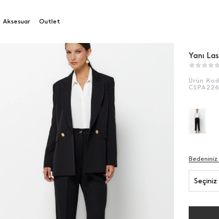
ı Lastikli Rahat Kesim Pantolon
Aksesuar
Outlet
Yanı La
Ürün Ko
C1PA22
Bedeniniz
Seçiniz