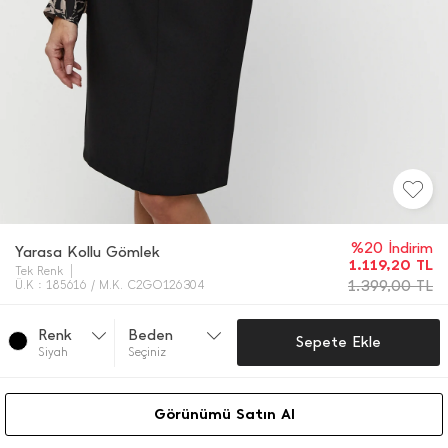
%20 İndirim
Yarasa Kollu Gömlek
1.119,20
TL
Tek Renk
1.399,00
TL
Ü.K : 185616 / M.K. C2GO126304
Renk
Beden
Sepete Ekle
Si̇yah
Seçiniz
Görünümü Satın Al