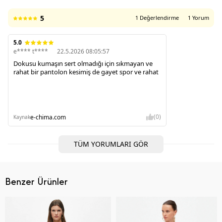
5
1 Değerlendirme
1 Yorum
5.0
e**** t****
22.5.2026 08:05:57
Dokusu kumaşın sert olmadığı için sıkmayan ve
rahat bir pantolon kesimiş de gayet spor ve rahat
(0)
e-chima.com
Kaynak
TÜM YORUMLARI GÖR
Benzer Ürünler