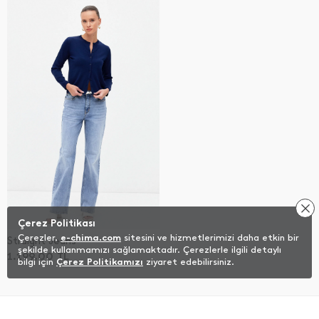
Çerez Politikası
Çerezler,
e-chima.com
sitesini ve hizmetlerimizi daha etkin bir
Straıght Jeans
şekilde kullanmamızı sağlamaktadır. Çerezlerle ilgili detaylı
1.199,00
TL
bilgi için
Çerez Politikamızı
ziyaret edebilirsiniz.