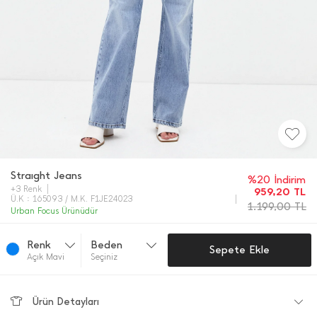
Straıght Jeans
%20 İndirim
+3 Renk
959,20
TL
Ü.K : 165093 / M.K. F1JE24023
1.199,00
TL
Urban Focus Ürünüdür
Renk
Beden
Sepete Ekle
Açık Mavi̇
Seçiniz
Ürün Detayları