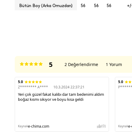
Bütün Boy (Arka Omuzdan)
56
56
56
+/
ÜRÜN DEĞERLENDIRMELERI
5
2 Değerlendirme
1 Yorum
5.0
5.0
Z******** A****
10.3.2024 22:37:21
P*****
Yeri çok güzel fakat kalıbı dar tam bedenimi aldım
boğaz kısmı sıkıyor ve boyu kısa geldi
(0)
e-chima.com
e
Kaynak
Kaynak