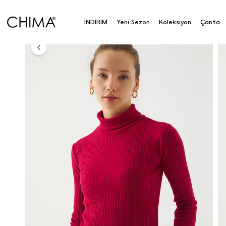
Anasayfa
Koleksiyon
Üst Giyim
Bluz
Tam Bal
İNDİRİM
Yeni Sezon
Koleksiyon
Çanta