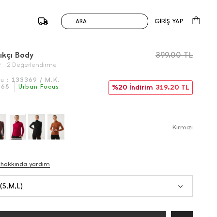
GİRİŞ YAP
ARA
/
Önceki
Sonraki
ıkçı Body
399,00
TL
2 Değerlendirme
du :
133369 / M.K.
068
Urban Focus
%20 İndirim
319,20
TL
Kırmızı
 hakkında yardım
 (S,M,L)