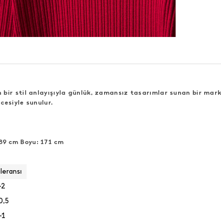
bir stil anlayışıyla günlük, zamansız tasarımlar sunan bir mark
cesiyle sunulur.
89 cm Boyu: 171 cm
leransı
-2
0,5
-1