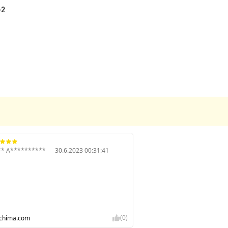
-2
** A**********
30.6.2023 00:31:41
(0)
-chima.com