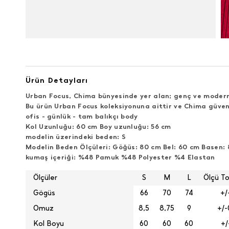
Ürün Detayları
Urban Focus, Chima bünyesinde yer alan; genç ve modern 
Bu ürün Urban Focus koleksiyonuna aittir ve Chima güven
ofis - günlük - tam balıkçı body
Kol Uzunluğu: 60 cm Boy uzunluğu
:
56 cm
modelin üzerindeki beden
: S
Modelin Beden Ölçüleri
: Göğüs: 80 cm Bel: 60 cm Basen: 
kumaş içeriği
: %48 Pamuk %48 Polyester %4 Elastan
Ölçüler
S
M
L
Ölçü To
Gögüs
66
70
74
+/
Omuz
8,5
8,75
9
+/-
Kol Boyu
60
60
60
+/