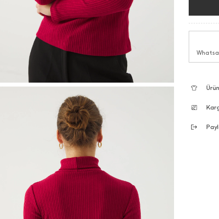
Whatsap
Ürün
Kar
Payl