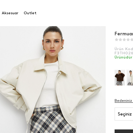
rençkot
Aksesuar
Outlet
Fermuar
Ürün Ko
F3TH02
Ürünüdür
Bedeniniz
Seçiniz