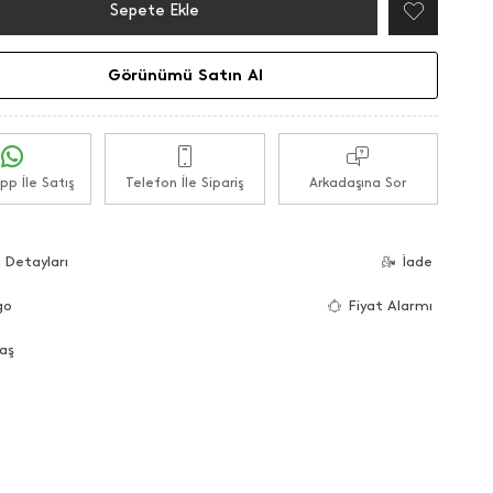
Sepete Ekle
Görünümü Satın Al
p İle Satış
Telefon İle Sipariş
Arkadaşına Sor
 Detayları
İade
go
Fiyat Alarmı
aş