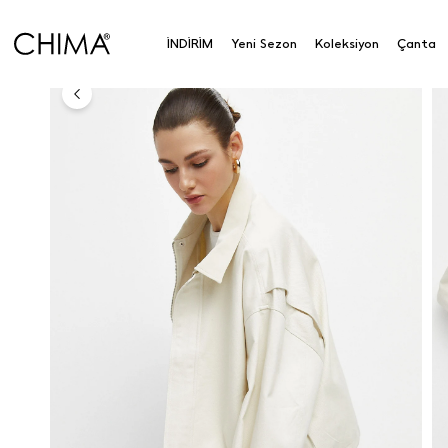
Anasayfa
Koleksiyon
Dış Giyim
Fermuarlı Kısa T
İNDİRİM
Yeni Sezon
Koleksiyon
Çanta