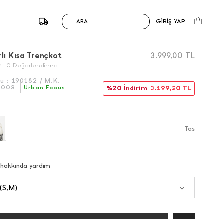
GİRİŞ YAP
ARA
/
Önceki
Sonraki
lı Kısa Trençkot
3.999,00
TL
0 Değerlendirme
du :
190182 / M.K.
6003
Urban Focus
%20 İndirim
3.199,20
TL
Tas
 hakkında yardım
 (S,M)