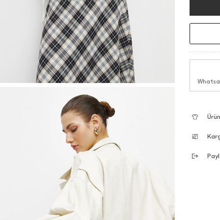
Whatsap
Ürün
Kar
Payl